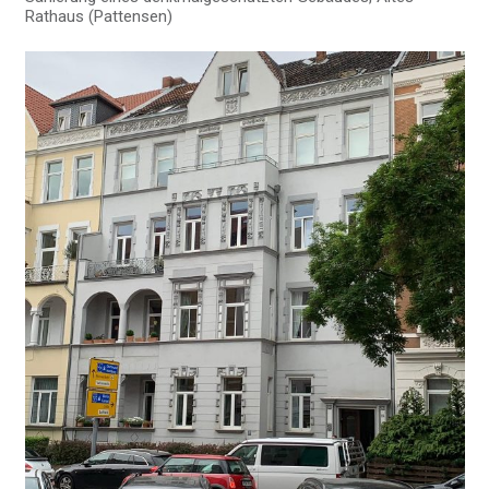
Rathaus (Pattensen)