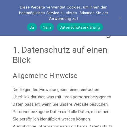
Diese Website verwendet Cookies, um Ihnen den
bestmöglichen Service zu bieten. Stimmen Sie der
Verwendung zu?
Ja
Nein
Datenschutzerklärung
Datenschutzerklärung
1. Datenschutz auf einen
Blick
Allgemeine Hinweise
Die folgenden Hinweise geben einen einfachen
Überblick darüber, was mit Ihren personenbezogenen
Daten passiert, wenn Sie unsere Website besuchen.
Personenbezogene Daten sind alle Daten, mit denen
Sie persönlich identifiziert werden können.
Ausführliche Informationen zum Thema Datenschutz