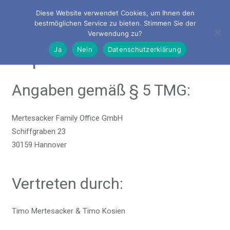
Diese Website verwendet Cookies, um Ihnen den
bestmöglichen Service zu bieten. Stimmen Sie der
Verwendung zu?
Ja
Nein
Datenschutzerklärung
Impressum
Angaben gemäß § 5 TMG:
Mertesacker Family Office GmbH
Schiffgraben 23
30159 Hannover
Vertreten durch:
Timo Mertesacker & Timo Kosien