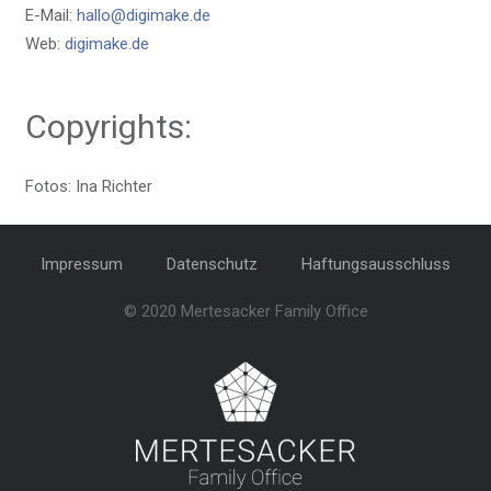
E-Mail:
hallo@digimake.de
Web:
digimake.de
Copyrights:
Fotos: Ina Richter
Impressum
Datenschutz
Haftungsausschluss
© 2020 Mertesacker Family Office